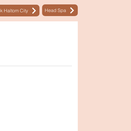
Head Spa
k Haltom City