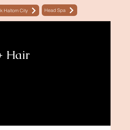
Head Spa
k Haltom City
+ Hair