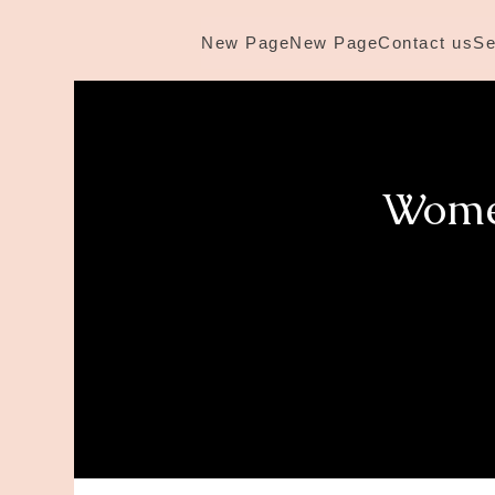
New Page
New Page
Contact us
Se
Women