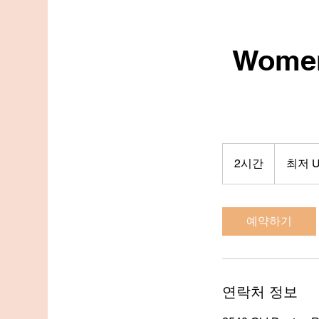
Women
최
저
2시간
2
최저 U
130
미
시
국
간
달
러
예약하기
연락처 정보