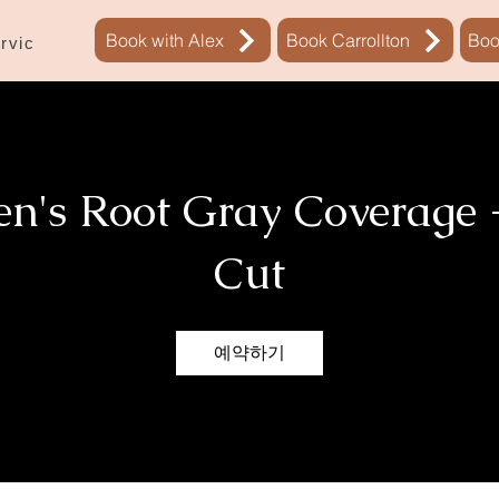
Book with Alex
Book Carrollton
Boo
예약
rvices
New Page
's Root Gray Coverage 
Cut
예약하기