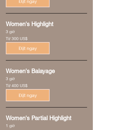
Đặt ngay
Mỹ
Women's Highlight
3 giờ
Từ
Từ 300 US$
300
đô
la
Đặt ngay
Mỹ
Women's Balayage
3 giờ
Từ
Từ 400 US$
400
đô
la
Đặt ngay
Mỹ
Women's Partial Highlight
1 giờ