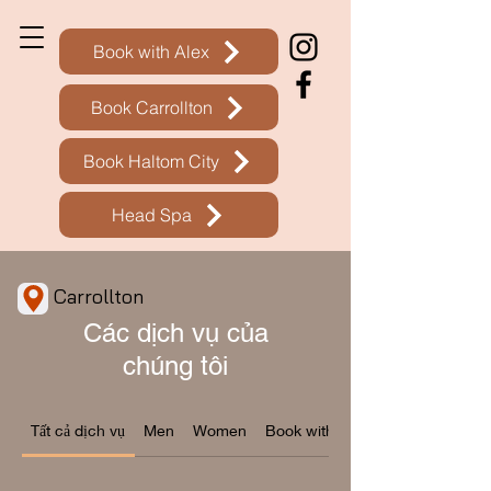
Book with Alex
Book Carrollton
Book Haltom City
Head Spa
Carrollton
Các dịch vụ của
chúng tôi
Tất cả dịch vụ
Men
Women
Book with Alex