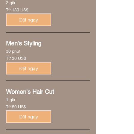
2 giờ
Từ
Từ 180 US$
180
đô
la
Đặt ngay
Mỹ
Men's Styling
30 phút
Từ
Từ 30 US$
30
đô
la
Đặt ngay
Mỹ
Women's Hair Cut
1 giờ
Từ
Từ 50 US$
50
đô
la
Đặt ngay
Mỹ