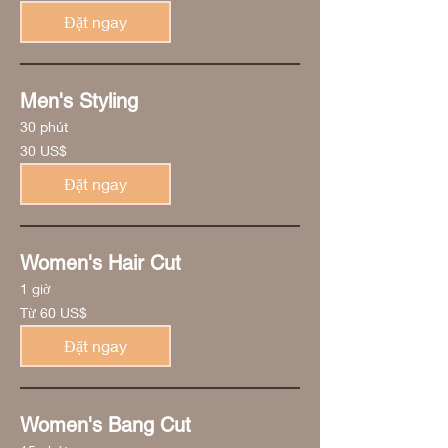
la
Mỹ
Đặt ngay
Men's Styling
30 phút
30
30 US$
đô
la
Mỹ
Đặt ngay
Women's Hair Cut
1 giờ
Từ
Từ 60 US$
60
đô
la
Đặt ngay
Mỹ
Women's Bang Cut