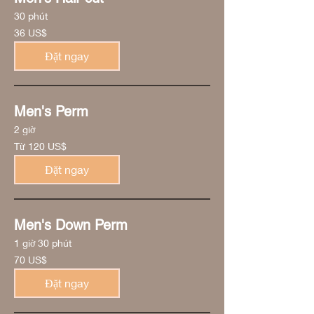
30 phút
36
36 US$
đô
la
Mỹ
Đặt ngay
Men's Perm
2 giờ
Từ
Từ 120 US$
120
đô
la
Đặt ngay
Mỹ
Men's Down Perm
1 giờ 30 phút
70
70 US$
đô
la
Mỹ
Đặt ngay