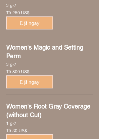
3 giờ
Từ
Từ 250 US$
250
đô
la
Đặt ngay
Mỹ
Women's Magic and Setting
Perm
3 giờ
Từ
Từ 300 US$
300
đô
la
Đặt ngay
Mỹ
Women's Root Gray Coverage
(without Cut)
1 giờ
Từ
Từ 80 US$
80
đô
la