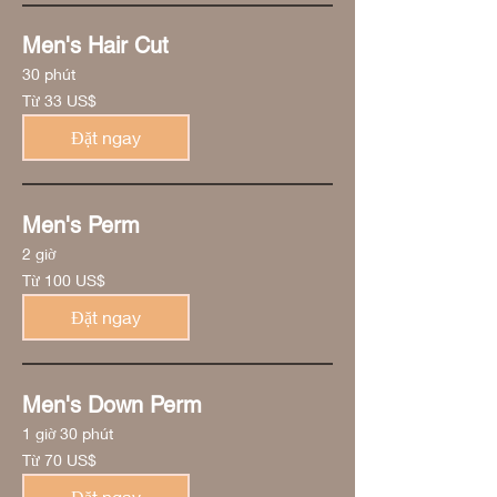
Men's Hair Cut
30 phút
Từ
Từ 33 US$
33
đô
la
Đặt ngay
Mỹ
Men's Perm
2 giờ
Từ
Từ 100 US$
100
đô
la
Đặt ngay
Mỹ
Men's Down Perm
1 giờ 30 phút
Từ
Từ 70 US$
70
đô
la
Đặt ngay