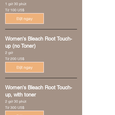
1 giờ 30 phút
Từ
Từ 100 US$
100
đô
la
Đặt ngay
Mỹ
Women's Bleach Root Touch-
up (no Toner)
2 giờ
Từ
Từ 200 US$
200
đô
la
Đặt ngay
Mỹ
Women's Bleach Root Touch-
up, with toner
2 giờ 30 phút
Từ
Từ 300 US$
300
đô
la