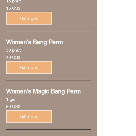
15 phút
15
15 US$
đô
la
Mỹ
Đặt ngay
Women's Bang Perm
30 phút
40
40 US$
đô
la
Mỹ
Đặt ngay
Women's Magic Bang Perm
1 giờ
60
60 US$
đô
la
Mỹ
Đặt ngay