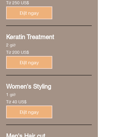
Từ
Từ 250 US$
250
đô
la
Đặt ngay
Mỹ
Keratin Treatment
2 giờ
Từ
Từ 200 US$
200
đô
la
Đặt ngay
Mỹ
Women's Styling
1 giờ
Từ
Từ 40 US$
40
đô
la
Đặt ngay
Mỹ
Men's Hair cut