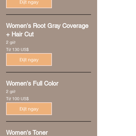
Đặt ngay
Mỹ
Women's Root Gray Coverage
+ Hair Cut
2 giờ
Từ
Từ 130 US$
130
đô
la
Đặt ngay
Mỹ
Women's Full Color
2 giờ
Từ
Từ 100 US$
100
đô
la
Đặt ngay
Mỹ
Women's Toner