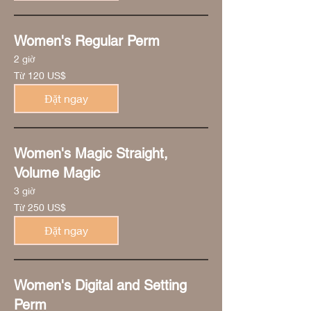
Women's Regular Perm
2 giờ
Từ
Từ 120 US$
120
đô
la
Đặt ngay
Mỹ
Women's Magic Straight,
Volume Magic
3 giờ
Từ
Từ 250 US$
250
đô
la
Đặt ngay
Mỹ
Women's Digital and Setting
Perm