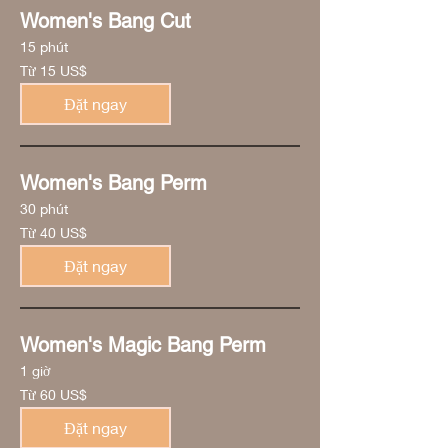
Women's Bang Cut
15 phút
Từ
Từ 15 US$
15
đô
la
Đặt ngay
Mỹ
Women's Bang Perm
30 phút
Từ
Từ 40 US$
40
đô
la
Đặt ngay
Mỹ
Women's Magic Bang Perm
1 giờ
Từ
Từ 60 US$
60
đô
la
Đặt ngay
Mỹ