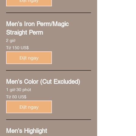
Mỹ
Men's Iron Perm/Magic
Straight Perm
2 giờ
Từ
Từ 150 US$
150
đô
la
Đặt ngay
Mỹ
Men's Color (Cut Excluded)
1 giờ 30 phút
Từ
Từ 80 US$
80
đô
la
Đặt ngay
Mỹ
Men's Highlight